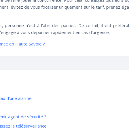
eillé de faire jouer la concurrence. Pour cela, contactez plusieurs
ment, évitez de vous focaliser uniquement sur le tarif, prenez 
 fait, personne n’est à l’abri des pannes. De ce fait, il est préf
 s’engage à vous dépanner rapidement en cas d’urgence.
lance en Haute Savoie ?
hoix d’une alarme
enir agent de sécurité ?
issez la télésurveillance