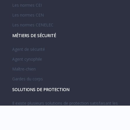
Les normes CEI
Les normes CEN
Les normes CENELEC
MÉTIERS DE SÉCURITÉ
Agent de sécurité
Agent cynophile
Maître-chien
Gardes du corps
SOLUTIONS DE PROTECTION
Il existe plusieurs solutions de protection satisfaisant les
intérêts des entreprise et des particuliers comme les
caméras de surveillance, les services de télésurveillance,
les kit alarme maison, surveillance de locaux.