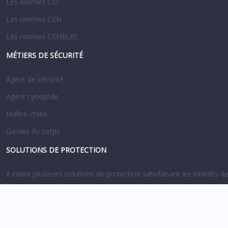
Les normes CEI
Les normes CEN
Les normes CENELEC
MÉTIERS DE SÉCURITÉ
Agent de sécurité
Agent cynophile
Maître-chien
Gardes du corps
SOLUTIONS DE PROTECTION
Il existe plusieurs solutions de protection satisfaisant les intérêts 
locaux.