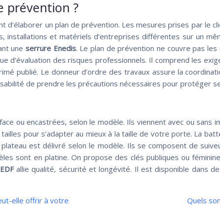
 prévention ?
tant d’élaborer un plan de prévention. Les mesures prises par le c
és, installations et matériels d’entreprises différentes sur un 
tant une
serrure Enedis
. Le plan de prévention ne couvre pas les
e d’évaluation des risques professionnels. Il comprend les exige
rimé publié. Le donneur d’ordre des travaux assure la coordinat
nsabilité de prendre les précautions nécessaires pour protéger 
ce ou encastrées, selon le modèle. Ils viennent avec ou sans im
 tailles pour s’adapter au mieux à la taille de votre porte. La b
 plateau est délivré selon le modèle. Ils se composent de suiveu
èles sont en platine. On propose des clés publiques ou féminin
 EDF
allie qualité, sécurité et longévité. Il est disponible dans d
t-elle offrir à votre
Quels son